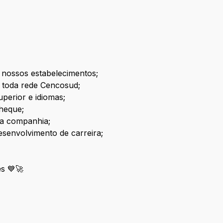
 nossos estabelecimentos;
 toda rede Cencosud;
uperior e idiomas;
heque;
da companhia;
mentos para desenvolvimento de carrei
e
s 💙🚀