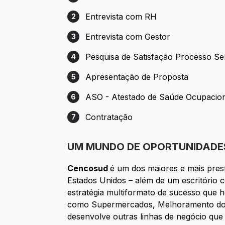
Etapa 1: Cadastro
Entrevista com RH
2
Etapa 2: Entrevista com RH
Entrevista com Gestor
3
Etapa 3: Entrevista com Gestor
Pesquisa de Satisfação Processo Se
4
Etapa 4: Pesquisa de Satisfação Process
Apresentação de Proposta
5
Etapa 5: Apresentação de Proposta
ASO - Atestado de Saúde Ocupacio
6
Etapa 6: ASO - Atestado de Saúde Ocupa
Contratação
7
Etapa 7: Contratação
UM MUNDO DE OPORTUNIDADES
Cencosud
é um dos maiores e mais prest
Estados Unidos – além de um escritório 
estratégia multiformato de sucesso que 
como Supermercados, Melhoramento do La
desenvolve outras linhas de negócio q