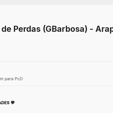
 de Perdas (GBarbosa) - Ara
Efetivo
ém para PcD
para PcD
ADES 💬