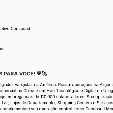
letivo Cencosud
o Seletivo Cencosud
nal
cional
 PARA VOCÊ! 💙🚀
igiados varejistas na América. Possui operações na Argenti
comercial na China e um Hub Tecnológico e Digital no Uru
hoje emprega mais de 110.000 colaboradores. Sua operação
r, Lojas de Departamento, Shopping Centers e Serviços 
ue complementam sua operação central como Cencosud Me