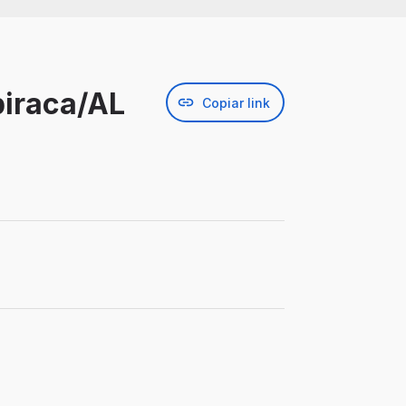
piraca/AL
Copiar link