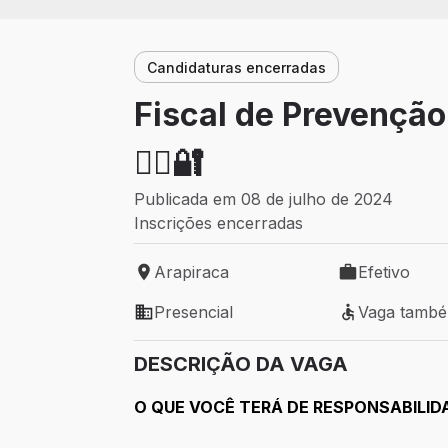
Candidaturas encerradas
Fiscal de Prevenção
👨‍✈️🔐
Publicada em 08 de julho de 2024
Inscrições encerradas
Arapiraca
Efetivo
Local de trabalho: Arapiraca
Tipo de vaga: 
Presencial
Vaga tamb
Modelo de trabalho: Presencial
Vaga também 
DESCRIÇÃO DA VAGA
O QUE VOCÊ TERÁ DE RESPONSABILID