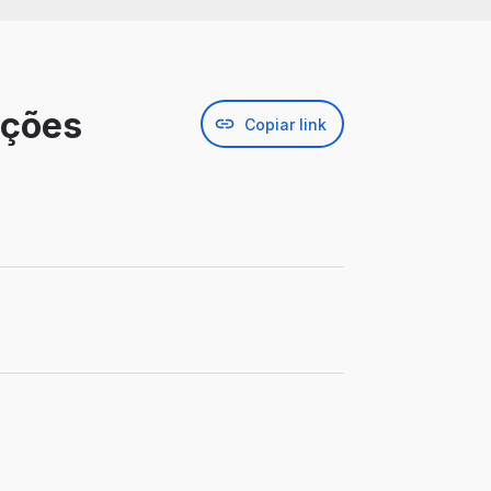
ações
Copiar link