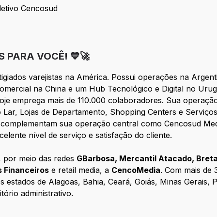
letivo Cencosud
o Seletivo Cencosud
 PARA VOCÊ! 💙🚀
igiados varejistas na América. Possui operações na Argenti
comercial na China e um Hub Tecnológico e Digital no Uru
hoje emprega mais de 110.000 colaboradores. Sua operação
r, Lojas de Departamento, Shopping Centers e Serviços 
ue complementam sua operação central como Cencosud Me
lente nível de serviço e satisfação do cliente.
, por meio das redes
GBarbosa, Mercantil Atacado, Bretas
 Financeiros
e retail media, a
CencoMedia
. Com mais de 
s estados de Alagoas, Bahia, Ceará, Goiás, Minas Gerais, 
ório administrativo.