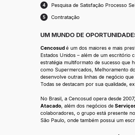
Pesquisa de Satisfação Processo Se
4
Etapa 4: Pesquisa de Satisfação Process
Contratação
5
Etapa 5: Contratação
UM MUNDO DE OPORTUNIDADES
Cencosud
é um dos maiores e mais prest
Estados Unidos – além de um escritório 
estratégia multiformato de sucesso que 
como Supermercados, Melhoramento do La
desenvolve outras linhas de negócio q
Todas se destacam por sua qualidade, exce
No Brasil, a Cencosud opera desde 2007
Atacado
, além dos negócios de
Serviços
colaboradores, o grupo está presente no
São Paulo, onde também possui um escrit