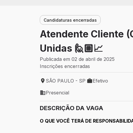
Candidaturas encerradas
Atendente Cliente (
Unidas 🙋🏼📈
Publicada em 02 de abril de 2025
Inscrições encerradas
SÃO PAULO - SP
Efetivo
Local de trabalho: SÃO PAULO - SP
Tipo de vaga: Efetiv
Presencial
Modelo de trabalho: Presencial
DESCRIÇÃO DA VAGA
O QUE VOCÊ TERÁ DE RESPONSABILID