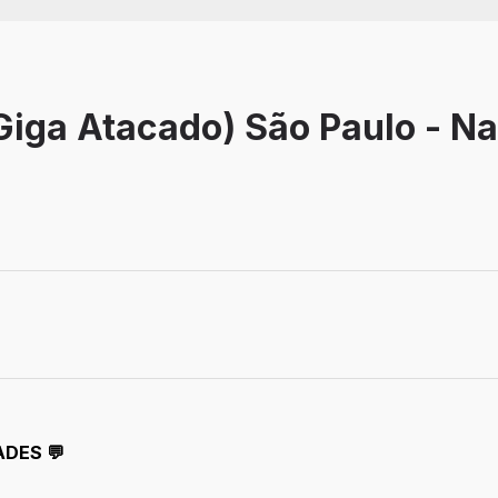
Giga Atacado) São Paulo - N
o
ADES 💬