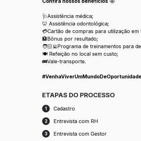
Confira nossos benefícios
🤩
🩺Assistência médica;
🦷 Assistência odontológica;
💳Cartão de compras para utilização e
🏦Bônus por resultado;
🧑🏻‍💻Programa de treinamentos para de
🍽️ Refeição no local sem custo;
🚌Vale-transporte.
#VenhaViverUmMundoDeOportunidad
ETAPAS DO PROCESSO
Cadastro
1
Etapa 1: Cadastro
Entrevista com RH
2
Etapa 2: Entrevista com RH
Entrevista com Gestor
3
Etapa 3: Entrevista com Gestor