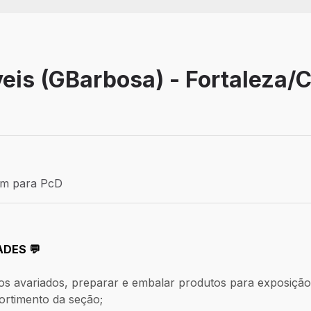
eis (GBarbosa) - Fortaleza/
Efetivo
ém para PcD
para PcD
ADES 💬
dos avariados, preparar e embalar produtos para exposiçã
 sortimento da seção;