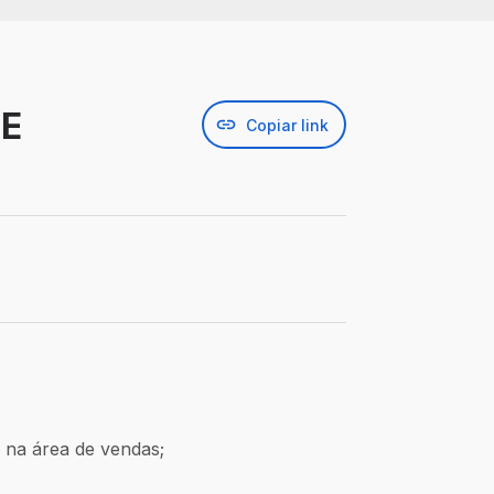
CE
Copiar link
o na área de vendas;