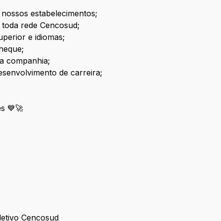
 nossos estabelecimentos;
 toda rede Cencosud;
uperior e idiomas;
heque;
da companhia;
mentos para desenvolvimento de carrei
e
s 💙🚀
letivo Cencosud