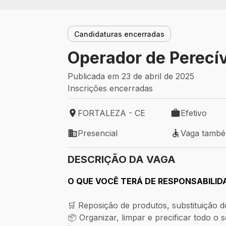
Candidaturas encerradas
Operador de Perecív
Publicada em 23 de abril de 2025
Inscrições encerradas
FORTALEZA - CE
Efetivo
Local de trabalho: FORTALEZA - CE
Tipo de vaga: 
Presencial
Vaga tamb
Modelo de trabalho: Presencial
Vaga também 
DESCRIÇÃO DA VAGA
O QUE VOCÊ TERÁ DE RESPONSABILID
🛒 Reposição de produtos, substituição 
📦 Organizar, limpar e precificar todo o