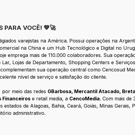
o Seletivo Cencosud
 PARA VOCÊ! 💙🚀
igiados varejistas na América. Possui operações na Argenti
comercial na China e um Hub Tecnológico e Digital no Uru
hoje emprega mais de 110.000 colaboradores. Sua operação
r, Lojas de Departamento, Shopping Centers e Serviços 
ue complementam sua operação central como Cencosud Me
lente nível de serviço e satisfação do cliente.
, por meio das redes
GBarbosa, Mercantil Atacado, Bretas
 Financeiros
e retail media, a
CencoMedia
. Com mais de 
s estados de Alagoas, Bahia, Ceará, Goiás, Minas Gerais, 
ório administrativo.