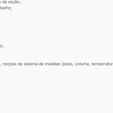
de da seção;
abalho;
o;
, noções de sistema de medidas (peso, volume, temperatur