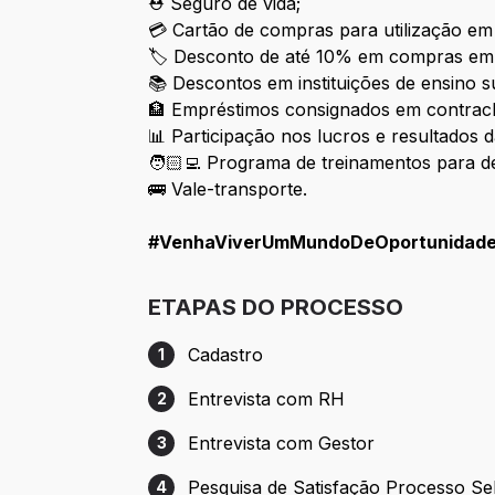
⛑ Seguro de vida;
💳 Cartão de compras para utilização em
🏷 Desconto de até 10% em compras em
📚 Descontos em instituições de ensino s
🏦 Empréstimos consignados em contrac
📊 Participação nos lucros e resultados 
🧑🏻‍💻 Programa de treina
🚌 Vale-transporte.
#VenhaViverUmMundoDeOportunidad
ETAPAS DO PROCESSO
Cadastro
1
Etapa 1: Cadastro
Entrevista com RH
2
Etapa 2: Entrevista com RH
Entrevista com Gestor
3
Etapa 3: Entrevista com Gestor
Pesquisa de Satisfação Processo Se
4