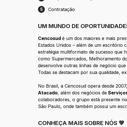
Etapa 4: Pesquisa de Satisfação Process
Contratação
5
Etapa 5: Contratação
UM MUNDO DE OPORTUNIDADES
Cencosud
é um dos maiores e mais prest
Estados Unidos – além de um escritório 
estratégia multiformato de sucesso que 
como Supermercados, Melhoramento do La
desenvolve outras linhas de negócio q
Todas se destacam por sua qualidade, exce
No Brasil, a Cencosud opera desde 2007
Atacado
, além dos negócios de
Serviços
colaboradores, o grupo está presente no
São Paulo, onde também possui um escrit
CONHEÇA MAIS SOBRE NÓS 💙